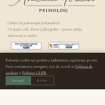
Cabinet de psihoterapie psihanalitică.
Un spațiu cald, discret și fără grabă — pentru adulți,
adolescenți și cupluri.
Folosim cookie-uri pentru a îmbunătăți experiența pe site.
Date de contact
Prin continuarea navigării, ești de acord cu
Politica de
cookies
și
Politica GDPR
.
andreea.iordan@psihoterapie.pro
Accept
Refuz
0723 295 458
Strada Baba Novac, nr. 14
București